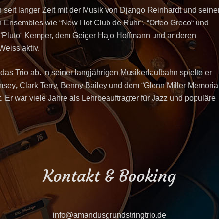
h seit langer Zeit mit der Musik von Django Reinhardt und seine
en Ensembles wie “New Hot Club de Ruhr“, “Orfeo Greco“ und
n “Pluto“ Kemper, dem Geiger Hajo Hoffmann und anderen
eiss aktiv.
as Trio ab. In seiner langjährigen Musikerlaufbahn spielte er
amsey
,
Clark Terry, Benny Bailey
und dem “Glenn Miller Memoria
t. Er war viele Jahre als Lehrbeauftragter für Jazz und populäre
Kontakt & Booking
info@amandusgrundstringtrio.de