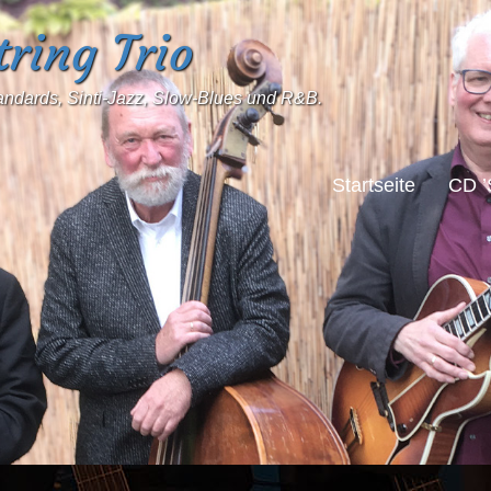
ring Trio
tandards, Sinti-Jazz, Slow-Blues und R&B.
Startseite
CD ’