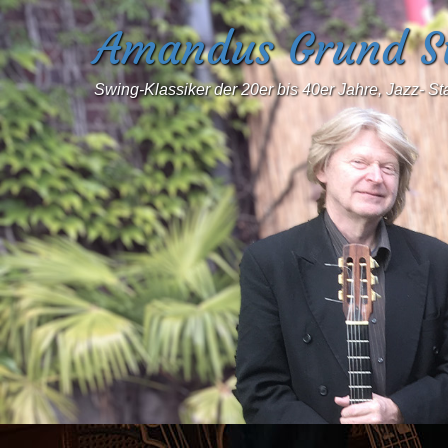
Amandus Grund St
Swing-Klassiker der 20er bis 40er Jahre, Jazz- S